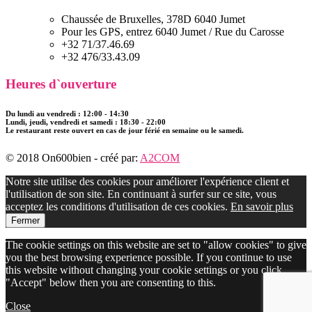
Chaussée de Bruxelles, 378D 6040 Jumet
Pour les GPS, entrez 6040 Jumet / Rue du Carosse
+32 71/37.46.69
+32 476/33.43.09
Heures d`ouverture
Du lundi au vendredi : 12:00 - 14:30
Lundi, jeudi, vendredi et samedi : 18:30 - 22:00
Le restaurant reste ouvert en cas de jour férié en semaine ou le samedi.
© 2018 On600bien - créé par:
A2COM
Notre site utilise des cookies pour améliorer l'expérience client et
l'utilisation de son site. En continuant à surfer sur ce site, vous
acceptez les conditions d'utilisation de ces cookies.
En savoir plus
Fermer
The cookie settings on this website are set to "allow cookies" to give
you the best browsing experience possible. If you continue to use
this website without changing your cookie settings or you click
"Accept" below then you are consenting to this.
Close