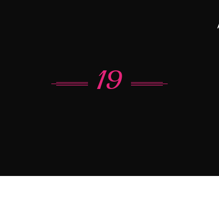
 – Proximité grands axes A54, N5, E42, Aéroport de Charleroi.
lies Charleroi
19