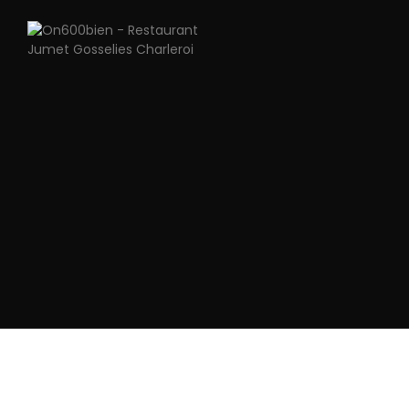
Resto Italien cuisine Française – cadre accueillant et serein
On600bien - Restaurant Jumet Gosse